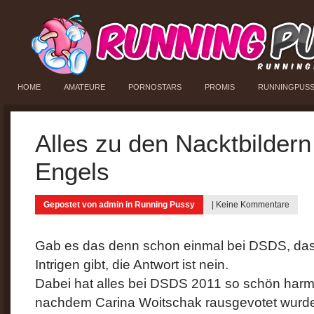
HOME
AMATEURE
PORNOSTARS
PROMIS
RUNNINGPUS
Alles zu den Nacktbilder
Engels
Gepostet von
admin
in
Running Pussy
|
Keine Kommentare
Gab es das denn schon einmal bei DSDS, das
Intrigen gibt, die Antwort ist nein.
Dabei hat alles bei DSDS 2011 so schön har
nachdem Carina Woitschak rausgevotet wurde