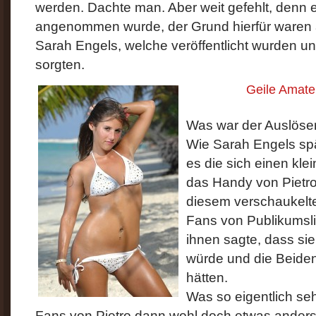
werden. Dachte man. Aber weit gefehlt, denn 
angenommen wurde, der Grund hierfür waren 
Sarah Engels, welche veröffentlicht wurden un
sorgten.
Geile Amate
Was war der Auslöser,
Wie Sarah Engels spä
es die sich einen kle
das Handy von Pietro
diesem verschaukelte
Fans von Publikumslie
ihnen sagte, dass si
würde und die Beiden
hätten.
Was so eigentlich seh
Fans von Pietro dann wohl doch etwas anders