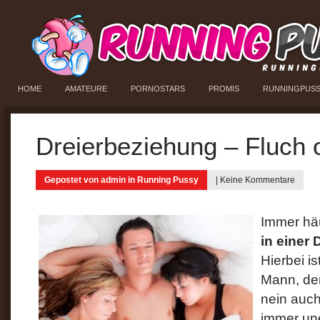
HOME
AMATEURE
PORNOSTARS
PROMIS
RUNNINGPUS
Dreierbeziehung – Fluch
Gepostet von
admin
in
Running Pussy
|
Keine Kommentare
Immer häu
in einer
Hierbei i
Mann, der
nein auch
immer une