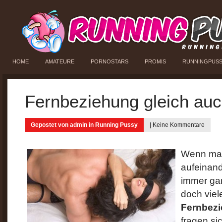
HOME
AMATEURE
PORNOSTARS
PROMIS
RUNNINGPUS
Fernbeziehung gleich auc
Gepostet von
admin
in
Running Pussy
|
Keine Kommentare
Wenn man 
aufeinand
immer gan
doch viel
Fernbez
fragen si