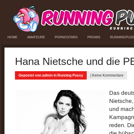
HOME
AMATEURE
PORNOSTARS
PROMIS
RUNNINGPUS
Hana Nietsche und die 
Gepostet von
admin
in
Running Pussy
|
Keine Kommentare
Das deut
Nietsche,
und mach
Kampagne
reden. Di
die hübs