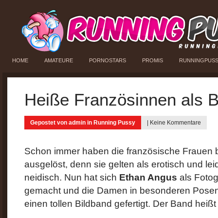
HOME
AMATEURE
PORNOSTARS
PROMIS
RUNNINGPUS
Heiße Französinnen als B
Gepostet von
admin
in
Running Pussy
|
Keine Kommentare
Schon immer haben die französische Frauen 
ausgelöst, denn sie gelten als erotisch und l
neidisch. Nun hat sich
Ethan Angus
als Foto
gemacht und die Damen in besonderen Posen 
einen tollen Bildband gefertigt. Der Band heiß