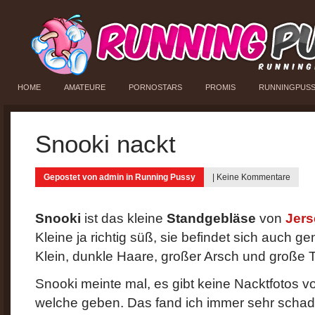
HOME
AMATEURE
PORNOSTARS
PROMIS
RUNNINGPUS
Snooki nackt
Gepostet von
admin
in
Running Pussy
|
Keine Kommentare
Snooki
ist das kleine
Standgebläse
von
Jers
Kleine ja richtig süß, sie befindet sich auch 
Klein, dunkle Haare, großer Arsch und große T
Snooki meinte mal, es gibt keine Nacktfotos vo
welche geben. Das fand ich immer sehr schade