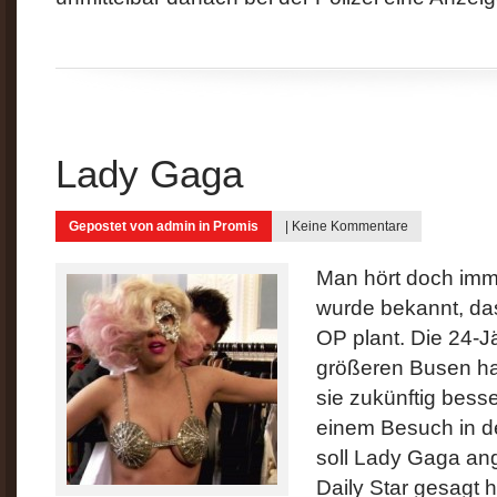
Lady Gaga
Gepostet von
admin
in
Promis
|
Keine Kommentare
Man hört doch imm
wurde bekannt, da
OP plant. Die 24-J
größeren Busen ha
sie zukünftig bess
einem Besuch in d
soll Lady Gaga ang
Daily Star gesagt 