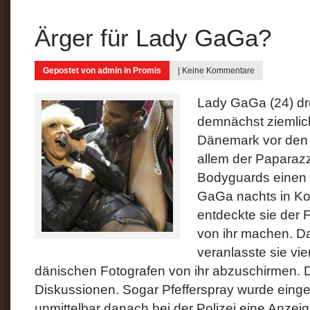
Ärger für Lady GaGa?
Gepostet von
admin
in
Promis
|
Keine Kommentare
Lady GaGa (24) dr
demnächst ziemlich 
Dänemark vor den A
allem der Paparazzi
Bodyguards einen 
GaGa nachts in K
entdeckte sie der F
von ihr machen. 
veranlasste sie vi
dänischen Fotografen von ihr abzuschirmen. Di
Diskussionen. Sogar Pfefferspray wurde einges
unmittelbar danach bei der Polizei eine Anze