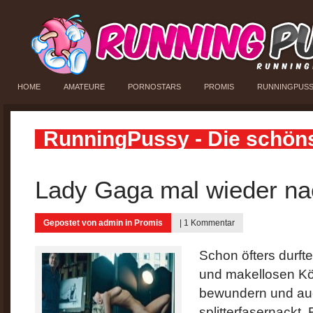
HOME
AMATEURE
PORNOSTARS
PROMIS
RUNNINGPUS
RunningPussy - Die schön
Lady Gaga mal wieder na
Gepostet von
admin
in
Promis
|
1 Kommentar
Schon öfters durf
und makellosen K
bewundern und auch
splitterfasernackt. 