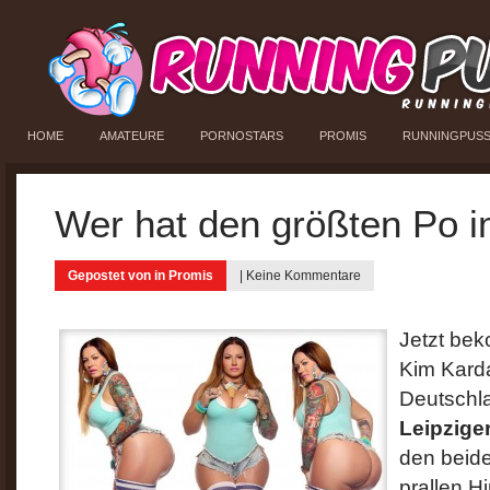
HOME
AMATEURE
PORNOSTARS
PROMIS
RUNNINGPUS
Wer hat den größten Po 
Gepostet von in
Promis
|
Keine Kommentare
Jetzt be
Kim Kard
Deutschla
Leipziger
den beid
prallen Hi