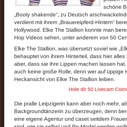
schöne Br
„Booty shakende“, zu Deutsch arschwackelnd
verdient mit ihrem „Brauereipferd-Hintern“ berei
Hollywood. Elke The Stallion konnte man berei
Hop Videos sehen, unter anderem von 50 Cen
Elke The Stallion, was übersetzt soviel wie „El
behauptet von ihrem Hinterteil, dass hier alles 
aber, dass sie ihre Lippen machen lassen hat. 
auch keine große Rolle, denn wer auf üppige Hin
Heckansicht von Elke The Stallion leiben.
Hole dir 50 Livecam Coins
Die pralle Leipzigerin kann aber noch mehr, al
Backgroundtänzerin zu überzeugen, denn berei
eine eigene Agentur und caset seitdem Frauen
sind, wie sie selbst und Po-Model werden wol