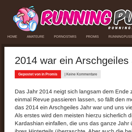
HOME
AMATEURE
PORNOSTARS
PROMIS
RUNNINGPUS
2014 war ein Arschgeiles
Gepostet von in
Promis
|
Keine Kommentare
Das Jahr 2014 neigt sich langsam dem Ende 
einmal Revue passieren lassen, so fällt den mei
das 2014 ein Arschgeiles Jahr war und uns vie
Als erstes wird den meisten hierzu sicherlich 
Kardashian einfallen, die uns das ganze Jahr ü
ihres Hinterteils überraschte. Aber auch die he