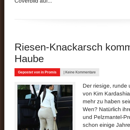
Coverbild auf...
Riesen-Knackarsch kommt
Haube
Gepostet von in
Promis
|
Keine Kommentare
Der riesige, runde
von Kim Kardashian 
mehr zu haben sein
Wen? Natürlich ihr
und Pelzmantel-Pro
schon einige Jahre 