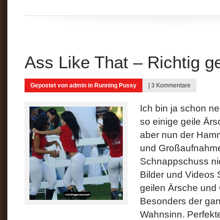
Ass Like That – Richtig g
Gepostet von
admin
in
Running Pussy
|
3 Kommentare
Ich bin ja schon n
so einige geile Ärs
aber nun der Hamm
und Großaufnahm
Schnappschuss nic
Bilder und Videos 
geilen Ärsche und
Besonders der ganz
Wahnsinn. Perfekt