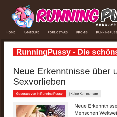
HOME
AMATEURE
PORNOSTARS
PROMIS
RUNNINGPUS
RunningPussy - Die schön
Neue Erkenntnisse über 
Sexvorlieben
Gepostet von in
Running Pussy
|
Keine Kommentare
Neue Erkenntnisse
Menschen Weltweit 