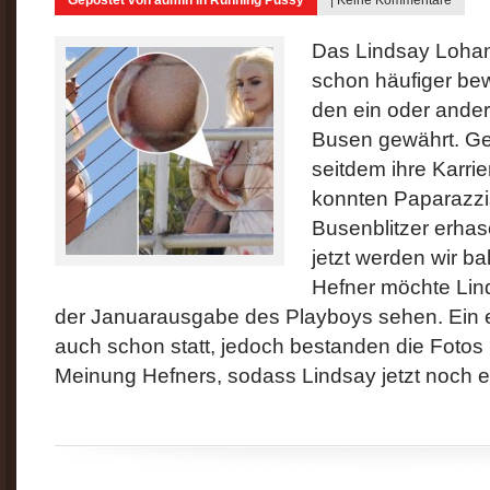
Gepostet von
admin
in
Running Pussy
|
Keine Kommentare
Das Lindsay Lohan n
schon häufiger be
den ein oder andere
Busen gewährt. Ger
seitdem ihre Karrie
konnten Paparazzi
Busenblitzer erhas
jetzt werden wir b
Hefner möchte Lin
der Januarausgabe des Playboys sehen. Ein e
auch schon statt, jedoch bestanden die Fotos 
Meinung Hefners, sodass Lindsay jetzt noch e