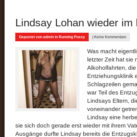
Lindsay Lohan wieder i
Gepostet von
admin
in
Running Pussy
|
Keine Kommentare
Was macht eigentli
letzter Zeit hat si
Alkoholfahrten, die
Entziehungsklinik 
Schlagzeilen gemac
war Teil des Entz
Lindsays Eltern, die
voneinander getren
Lindsay eine herbe
sie sich doch gerade erst wieder mit ihrem Vat
Ausgänge durfte Lindsay bereits die Entzugsk