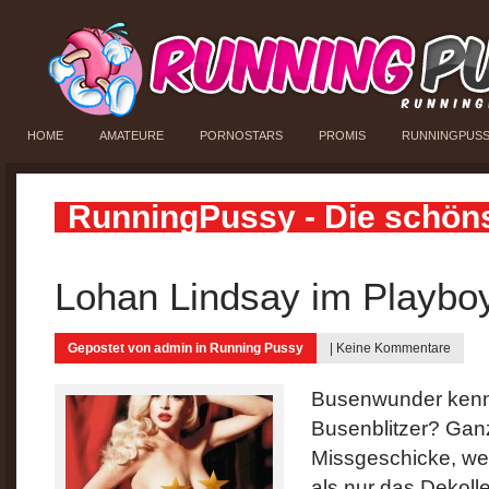
HOME
AMATEURE
PORNOSTARS
PROMIS
RUNNINGPUS
RunningPussy - Die schön
Lohan Lindsay im Playbo
Gepostet von
admin
in
Running Pussy
|
Keine Kommentare
Busenwunder kennt 
Busenblitzer? Ganz
Missgeschicke, we
als nur das Dekoll