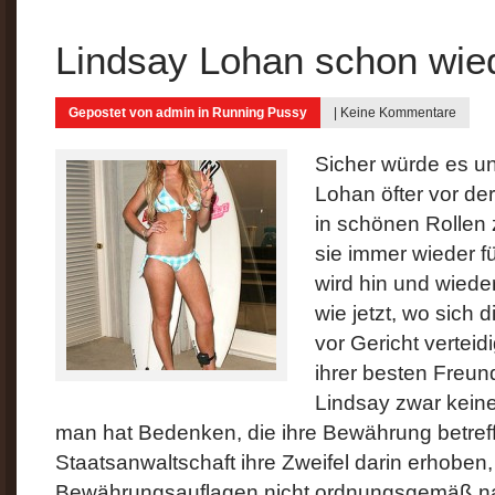
Lindsay Lohan schon wied
Gepostet von
admin
in
Running Pussy
|
Keine Kommentare
Sicher würde es u
Lohan öfter vor de
in schönen Rollen 
sie immer wieder f
wird hin und wiede
wie jetzt, wo sich 
vor Gericht verteid
ihrer besten Freund
Lindsay zwar keine
man hat Bedenken, die ihre Bewährung betreff
Staatsanwaltschaft ihre Zweifel darin erhoben
Bewährungsauflagen nicht ordnungsgemäß na